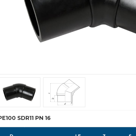
PE100 SDR11 PN 16
D
LE
Z
S