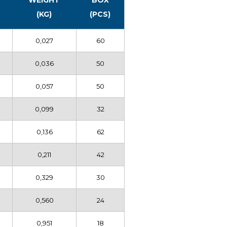
(KG)
(PCS)
0,027
60
0,036
50
0,057
50
0,099
32
0,136
62
0,211
42
0,329
30
0,560
24
0,951
18