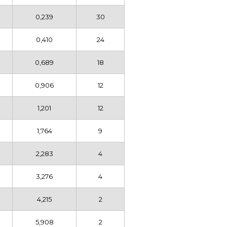
0,239
30
0,410
24
0,689
18
0,906
12
1,201
12
1,764
9
2,283
4
3,276
4
4,215
2
5,908
2