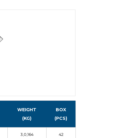
WEIGHT
BOX
(KG)
(PCS)
3,0,164
42