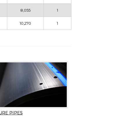
8,055
1
10,270
1
URE PIPES