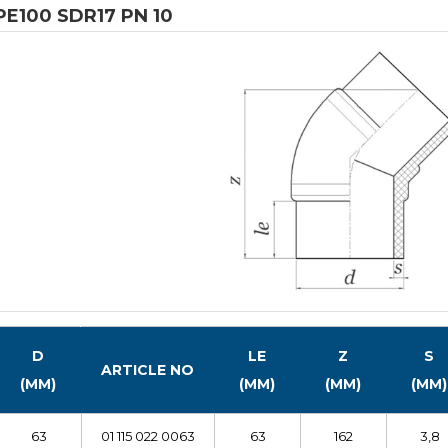
PE100 SDR17 PN 10
D
LE
Z
S
ARTICLE NO
(MM)
(MM)
(MM)
(MM)
63
01 115 022 0063
63
162
3,8