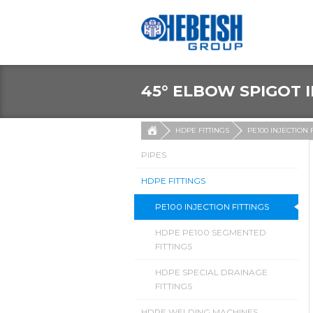
45° ELBOW SPIGOT 
HDPE FITTINGS
PE100 INJECTION 
PIPES
HDPE FITTINGS
PE100 INJECTION FITTINGS
HDPE PE100 SEGMENTED
FITTINGS
HDPE SPECIAL DRAINAGE
FITTINGS
HDPE WELDING MACHINES