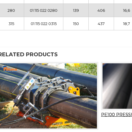
280
01 115 022 0280
139
406
16,6
315
01 115 022 0315
150
437
18,7
RELATED PRODUCTS
PE100 PRESS