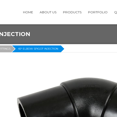
HOME
ABOUT US
PRODUCTS
PORTFOLIO
Q
INJECTION
FITTINGS
45° ELBOW SPIGOT INJECTION