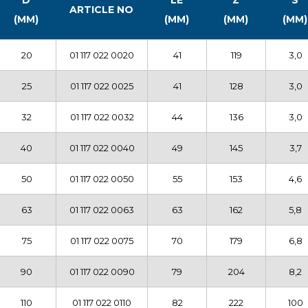
ARTICLE NO
(MM)
(MM)
(MM)
(MM)
20
01 117 022 0020
41
119
3,0
25
01 117 022 0025
41
128
3,0
32
01 117 022 0032
44
136
3,0
40
01 117 022 0040
49
145
3,7
50
01 117 022 0050
55
153
4,6
63
01 117 022 0063
63
162
5,8
75
01 117 022 0075
70
179
6,8
90
01 117 022 0090
79
204
8,2
110
01 117 022 0110
82
222
100